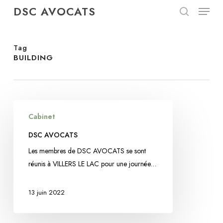
Menu
Skip
DSC AVOCATS
to
search
Close
main
Menu
content
Tag
BUILDING
DSC
Cabinet
AVOCATS
DSC AVOCATS
Les membres de DSC AVOCATS se sont
réunis à VILLERS LE LAC pour une journée…
13 juin 2022