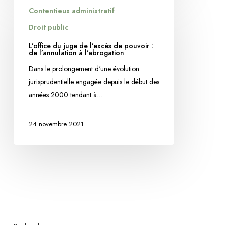
L’office
Contentieux administratif
du
juge
Droit public
de
L’office du juge de l’excès de pouvoir :
l’excès
de l’annulation à l’abrogation
de
Dans le prolongement d'une évolution
pouvoir
jurisprudentielle engagée depuis le début des
:
années 2000 tendant à…
de
l’annulation
24 novembre 2021
à
l’abrogation