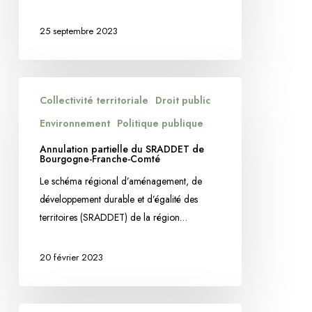
25 septembre 2023
Annulation
Collectivité territoriale
Droit public
partielle
du
Environnement
Politique publique
SRADDET
Annulation partielle du SRADDET de
de
Bourgogne-Franche-Comté
Bourgogne-
Le schéma régional d’aménagement, de
Franche-
développement durable et d’égalité des
Comté
territoires (SRADDET) de la région…
20 février 2023