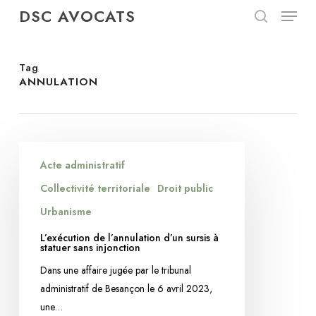
Menu
Skip
DSC AVOCATS
to
search
Close
main
Menu
content
Tag
ANNULATION
L’exécution
Acte administratif
de
l’annulation
Collectivité territoriale
Droit public
d’un
Urbanisme
sursis
L’exécution de l’annulation d’un sursis à
à
statuer sans injonction
statuer
Dans une affaire jugée par le tribunal
sans
administratif de Besançon le 6 avril 2023,
injonction
une…