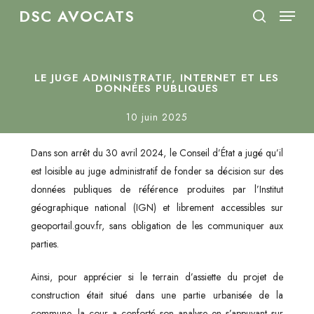
Menu
Skip
DSC AVOCATS
to
search
Close
main
Menu
content
LE JUGE ADMINISTRATIF, INTERNET ET LES
DONNÉES PUBLIQUES
10 juin 2025
Dans son arrêt du 30 avril 2024, le Conseil d’État a jugé qu’il
est loisible au juge administratif de fonder sa décision sur des
données publiques de référence produites par l’Institut
géographique national (IGN) et librement accessibles sur
geoportail.gouv.fr, sans obligation de les communiquer aux
parties.
Ainsi, pour apprécier si le terrain d’assiette du projet de
construction était situé dans une partie urbanisée de la
commune, la cour a conforté son analyse en s’appuyant sur