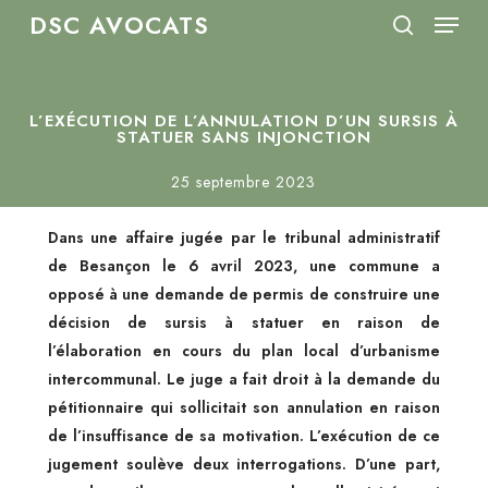
Menu
Skip
DSC AVOCATS
to
search
Close
main
Menu
content
L’EXÉCUTION DE L’ANNULATION D’UN SURSIS À
STATUER SANS INJONCTION
25 septembre 2023
Dans une affaire jugée par le tribunal administratif
de Besançon le 6 avril 2023, une commune a
opposé à une demande de permis de construire une
décision de sursis à statuer en raison de
l’élaboration en cours du plan local d’urbanisme
intercommunal. Le juge a fait droit à la demande du
pétitionnaire qui sollicitait son annulation en raison
de l’insuffisance de sa motivation. L’exécution de ce
jugement soulève deux interrogations. D’une part,