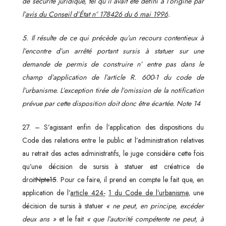
de sécurité juridique, tel qu’il avait été défini à l’origine par
l’
avis du Conseil d’État n° 178426 du 6 mai 1996
.
5. Il résulte de ce qui précède qu’un recours contentieux à
l’encontre d’un arrêté portant sursis à statuer sur une
demande de permis de construire n’ entre pas dans le
champ d’application de l’article R. 600-1 du code de
l’urbanisme. L’exception tirée de l’omission de la notification
prévue par cette disposition doit donc être écartée. Note 14
27. – S’agissant enfin de l’application des dispositions du
Code des relations entre le public et l’administration relatives
au retrait des actes administratifs, le juge considère cette fois
qu’une décision de sursis à statuer est créatrice de
droit
N
pte
15
. Pour ce faire, il prend en compte le fait que, en
application de l’
article 424-
1 du Code de l’urbanisme
, une
décision de sursis à statuer
« ne peut, en principe, excéder
deux ans »
et le fait
« que l’autorité compétente ne peut, à