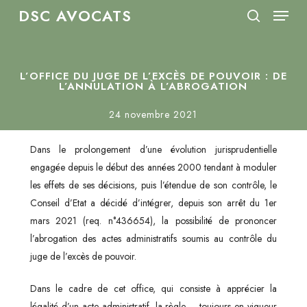
Menu
Skip
DSC AVOCATS
to
search
Close
main
Menu
content
L’OFFICE DU JUGE DE L’EXCÈS DE POUVOIR : DE
L’ANNULATION À L’ABROGATION
24 novembre 2021
Dans le prolongement d’une évolution jurisprudentielle
engagée depuis le début des années 2000 tendant à moduler
les effets de ses décisions, puis l’étendue de son contrôle, le
Conseil d’Etat a décidé d’intégrer, depuis son arrêt du 1er
mars 2021 (req. n°436654), la possibilité de prononcer
l’abrogation des actes administratifs soumis au contrôle du
juge de l’excès de pouvoir.
Dans le cadre de cet office, qui consiste à apprécier la
légalité d’un acte administratif, la règle – toujours en vigueur