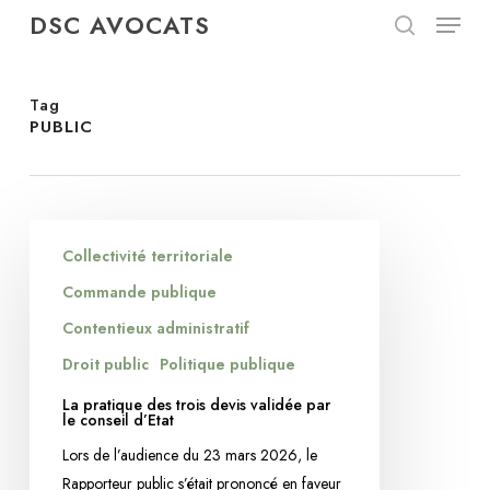
Menu
Skip
DSC AVOCATS
to
search
Close
main
Menu
content
Tag
PUBLIC
La
Collectivité territoriale
pratique
des
Commande publique
trois
Contentieux administratif
devis
Droit public
Politique publique
validée
par
La pratique des trois devis validée par
le conseil d’Etat
le
Lors de l’audience du 23 mars 2026, le
conseil
Rapporteur public s’était prononcé en faveur
d’Etat