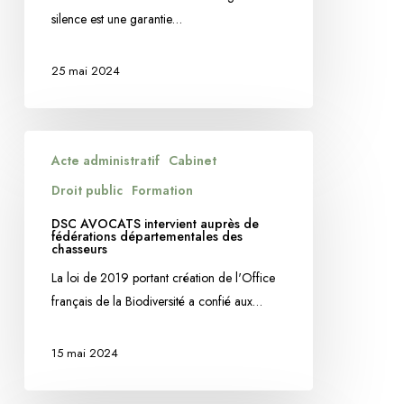
cadre
silence est une garantie…
de
la
25 mai 2024
procédure
disciplinaire
DSC
Acte administratif
Cabinet
AVOCATS
intervient
Droit public
Formation
auprès
DSC AVOCATS intervient auprès de
de
fédérations départementales des
chasseurs
fédérations
La loi de 2019 portant création de l'Office
départementales
français de la Biodiversité a confié aux…
des
chasseurs
15 mai 2024