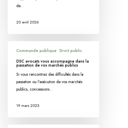
de…
20 avril 2026
DSC
Commande publique
Droit public
avocats
vous
DSC avocats vous accompagne dans la
passation de vos marchés publics
accompagne
dans
Si vous rencontrez des difficultés dans la
la
passation ou l’exécution de vos marchés
passation
publics, concessions…
de
vos
19 mars 2025
marchés
publics