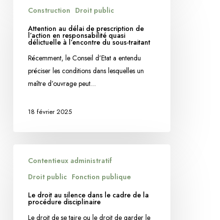
Attention
Construction
Droit public
au
délai
Attention au délai de prescription de
l’action en responsabilité quasi
de
délictuelle à l’encontre du sous-traitant
prescription
Récemment, le Conseil d’Etat a entendu
de
préciser les conditions dans lesquelles un
l’action
maître d’ouvrage peut…
en
responsabilité
18 février 2025
quasi
délictuelle
à
Le
l’encontre
Contentieux administratif
droit
du
au
Droit public
Fonction publique
sous-
silence
traitant
Le droit au silence dans le cadre de la
dans
procédure disciplinaire
le
Le droit de se taire ou le droit de garder le