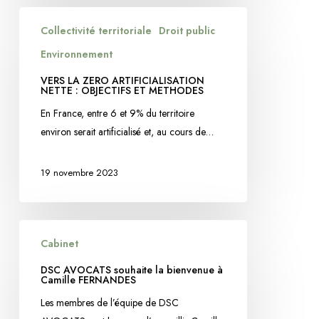
VERS
Collectivité territoriale
Droit public
LA
ZERO
Environnement
ARTIFICIALISATION
VERS LA ZERO ARTIFICIALISATION
NETTE
NETTE : OBJECTIFS ET METHODES
:
En France, entre 6 et 9% du territoire
OBJECTIFS
environ serait artificialisé et, au cours de…
ET
METHODES
19 novembre 2023
DSC
Cabinet
AVOCATS
souhaite
DSC AVOCATS souhaite la bienvenue à
Camille FERNANDES
la
bienvenue
Les membres de l’équipe de DSC