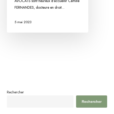
à
AVOCATS sont heureux d’accueillir Camille
Camille
FERNANDES, docteure en droit…
FERNANDES
5 mai 2023
Rechercher
Rechercher