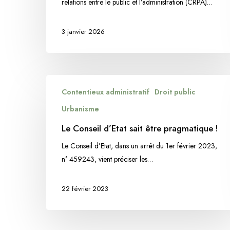
relations entre le public et l’administration (CRPA)…
Ternon
s’applique
3 janvier 2026
Le
Contentieux administratif
Droit public
Conseil
d’Etat
Urbanisme
sait
Le Conseil d’Etat sait être pragmatique !
être
Le Conseil d’Etat, dans un arrêt du 1er février 2023,
pragmatique
n° 459243, vient préciser les…
!
22 février 2023
Hit enter to search or ESC to close