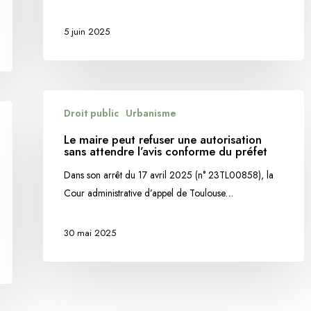
son
titulaire
5 juin 2025
relève
de
la
compétence
Le
Droit public
Urbanisme
des
maire
juridictions
peut
Le maire peut refuser une autorisation
sans attendre l’avis conforme du préfet
judiciaires
refuser
une
Dans son arrêt du 17 avril 2025 (n° 23TL00858), la
autorisation
Cour administrative d’appel de Toulouse…
sans
attendre
30 mai 2025
l’avis
conforme
du
préfet