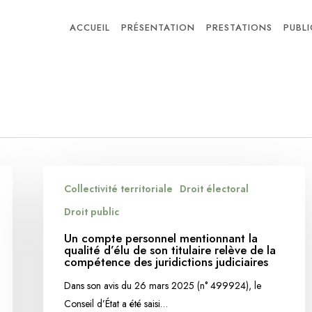
ACCUEIL
PRÉSENTATION
PRESTATIONS
PUBL
Un
Collectivité territoriale
Droit électoral
compte
personnel
Droit public
mentionnant
Un compte personnel mentionnant la
la
qualité d’élu de son titulaire relève de la
compétence des juridictions judiciaires
qualité
d’élu
Dans son avis du 26 mars 2025 (n° 499924), le
de
Conseil d’État a été saisi…