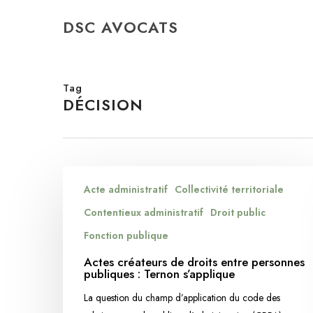
Skip
DSC AVOCATS
to
main
content
Tag
DÉCISION
Actes
Acte administratif
Collectivité territoriale
créateurs
de
Contentieux administratif
Droit public
droits
Fonction publique
entre
Actes créateurs de droits entre personnes
personnes
publiques : Ternon s’applique
publiques
La question du champ d’application du code des
: