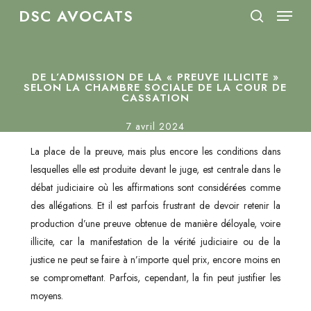
Menu
Skip
DSC AVOCATS
to
search
Close
main
Menu
content
DE L’ADMISSION DE LA « PREUVE ILLICITE »
SELON LA CHAMBRE SOCIALE DE LA COUR DE
CASSATION
7 avril 2024
La place de la preuve, mais plus encore les conditions dans
lesquelles elle est produite devant le juge, est centrale dans le
débat judiciaire où les affirmations sont considérées comme
des allégations. Et il est parfois frustrant de devoir retenir la
production d’une preuve obtenue de manière déloyale, voire
illicite, car la manifestation de la vérité judiciaire ou de la
justice ne peut se faire à n’importe quel prix, encore moins en
se compromettant. Parfois, cependant, la fin peut justifier les
moyens.