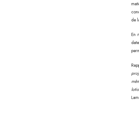
mati
cond
de l
En m
dat
perm
Rapp
proj
mêm
loti
Lam