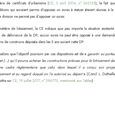
ère de certificats d’urbanisme (
CE, 3 avril 2014, n° 362735
), le fait qu
itions qui auraient permis d’opposer un sursis à statuer étaient réunies à la
a division ne permet pas d’opposer un sursis.
atière de lotissement, le CE indique que peu importe la situation existante
e de délivrance de la DP, aucun sursis ne peut être opposé à une demand
is de construire déposée dans les 5 ans suivant cette DP.
elons que l’objectif poursuivi par ces dispositions est de
«
garantir au porte
et (…) qu’il pourra achever les constructions prévues pour le lotissement da
e cadre règlementaire que celui dans lequel il a conçu son proje
ssement et au regard duquel on l’a autorisé au départ
»
(Concl. L. Dutheill
othe sur
CE, 19 juillet 2017, n° 396775, mentionné aux Tables
).