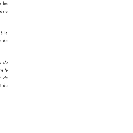
e les
 date
 à la
e de
ur de
ns le
t de
et de