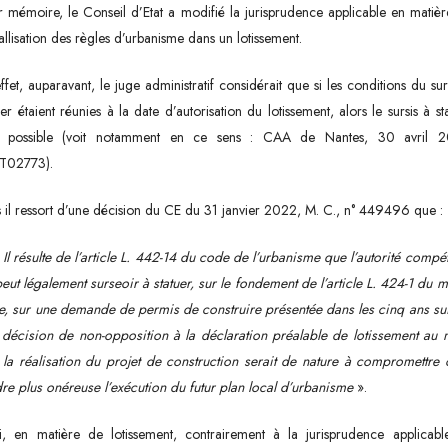
 mémoire, le Conseil d’Etat a modifié la jurisprudence applicable en matiè
tallisation des règles d’urbanisme dans un lotissement.
ffet, auparavant, le juge administratif considérait que si les conditions du sur
uer étaient réunies à la date d’autorisation du lotissement, alors le sursis à st
it possible (voit notamment en ce sens : CAA de Nantes, 30 avril 2
T02773).
 il ressort d’une décision du CE du 31 janvier 2022, M. C., n° 449496 que :
 Il résulte de l’article L. 442-14 du code de l’urbanisme que l’autorité compé
eut légalement surseoir à statuer, sur le fondement de l’article L. 424-1 du
, sur une demande de permis de construire présentée dans les cinq ans su
décision de non-opposition à la déclaration préalable de lotissement au 
la réalisation du projet de construction serait de nature à compromettre
re plus onéreuse l’exécution du futur plan local d’urbanisme
».
si, en matière de lotissement, contrairement à la jurisprudence applicabl