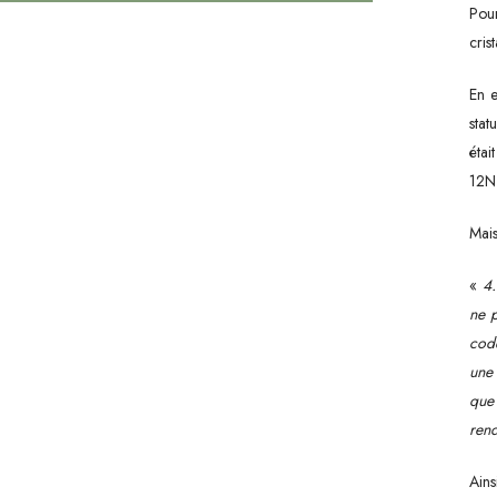
Pour
cris
En e
stat
éta
Hit enter to search or ESC to close
12N
Mais
«
4.
ne p
code
une 
que 
rend
Ain