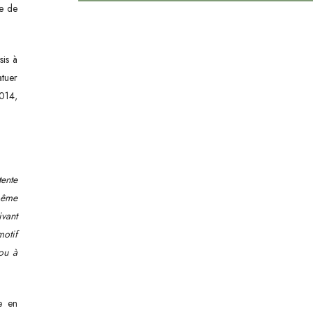
re de
sis à
atuer
014,
tente
 même
ivant
motif
 ou à
e en