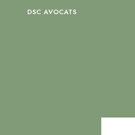
Skip
DSC AVOCATS
to
main
content