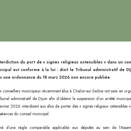
nterdiction du port de « signes religieux ostensibles » dans un con
icipal est conforme à la loi : dixit le Tribunal administratif de D
s une ordonnance du 18 mars 2026 non encore publiée
.
 conseillers municipaux récemment élus à Chalon-sur-Saône ont saisi en ur
ribunal administratif de Dijon afin d’obtenir la suspension d’un arrêté municip
anvier 2026 interdisant aux élus de porter des « signes religieux ostensibles »
séances du conseil municipal.
piré d’une règle comparable applicable aux députés au sein de l’Assem