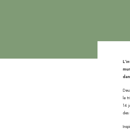
Hit enter to search or ESC to close
L’i
mun
dan
Deux
le t
14 j
des 
Ins