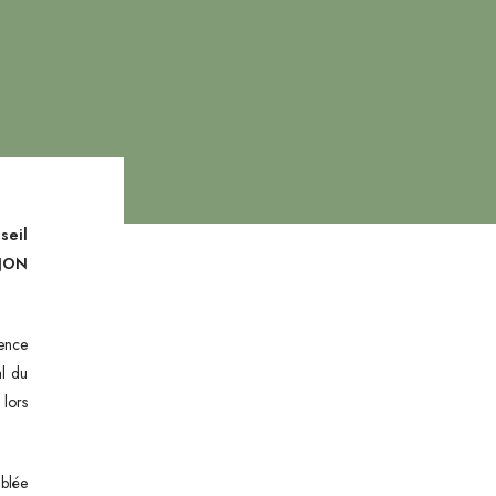
seil
IJON
gence
al du
 lors
blée