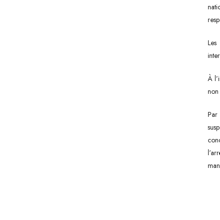
nati
resp
Les 
inte
À l’
non 
Par
susp
conc
l’ar
mani