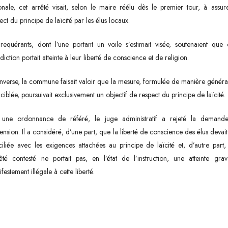
onale, cet arrêté visait, selon le maire réélu dès le premier tour, à assur
ect du principe de laïcité par les élus locaux.
requérants, dont l’une portant un voile s’estimait visée, soutenaient que 
rdiction portait atteinte à leur liberté de conscience et de religion.
inverse, la commune faisait valoir que la mesure, formulée de manière généra
ciblée, poursuivait exclusivement un objectif de respect du principe de laïcité.
 une ordonnance de référé, le juge administratif a rejeté la demand
ension. Il a considéré, d’une part, que la liberté de conscience des élus devait
iliée avec les exigences attachées au principe de laïcité et, d’autre part
rêté contesté ne portait pas, en l’état de l’instruction, une atteinte gra
festement illégale à cette liberté.