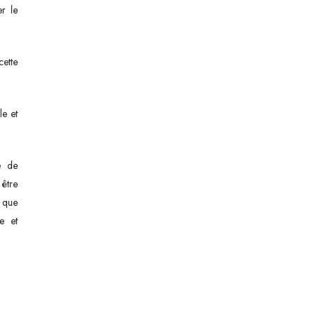
er le
cette
le et
e de
 être
, que
ve et